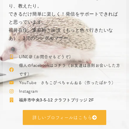
り、教えたり。
できるだけ簡単に楽しく！発信をサポートできれば
と思っています。
福井在住。東京時々出没（もっと色々行きたいな
あ）。3児のシングルマザー。
LINE＠ (お問合せもどうぞ)
個人のfacebookはコチラ（お友達は原則お会いした方
です）
YouTube さちこぴぺちゃんねる（作ったばかり）
Instagram
福井市中央3-5-12 クラフトブリッジ 2F
詳しいプロフィールはこちら