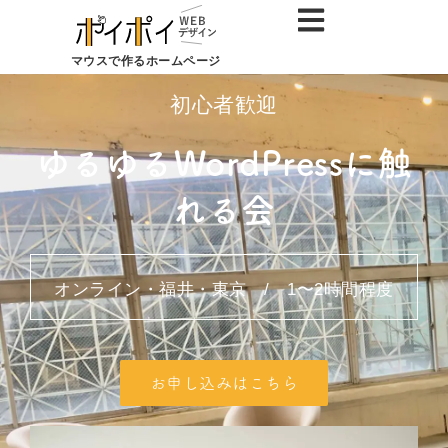
マウスで作るホームページ
初心者歓迎
ゆるゆるWordPressに触
れる会
オンライン・福井・東京 / 1〜2時間程度
お申し込みはこちら