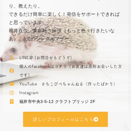
り、教えたり。
できるだけ簡単に楽しく！発信をサポートできれば
と思っています。
福井在住。東京時々出没（もっと色々行きたいな
あ）。3児のシングルマザー。
LINE＠ (お問合せもどうぞ)
個人のfacebookはコチラ（お友達は原則お会いした方
です）
YouTube さちこぴぺちゃんねる（作ったばかり）
Instagram
福井市中央3-5-12 クラフトブリッジ 2F
詳しいプロフィールはこちら