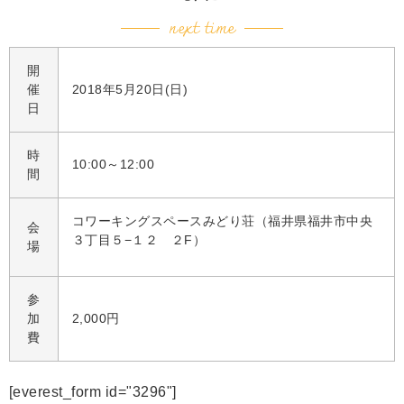
next time
開
催
2018年5月20日(日)
日
時
10:00～12:00
間
コワーキングスペースみどり荘（福井県福井市中央
会
３丁目５−１２ ２F）
場
参
加
2,000円
費
[everest_form id="3296"]