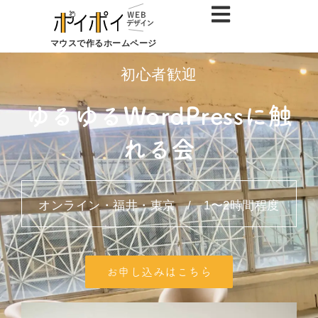
マウスで作るホームページ
初心者歓迎
ゆるゆるWordPressに触
れる会
オンライン・福井・東京 / 1〜2時間程度
お申し込みはこちら