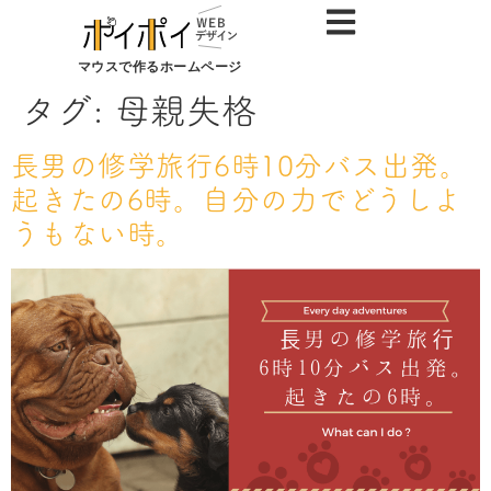
マウスで作るホームページ
タグ:
母親失格
長男の修学旅行6時10分バス出発。
起きたの6時。自分の力でどうしよ
うもない時。